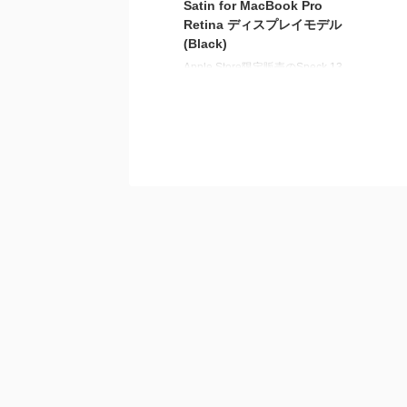
Satin for MacBook Pro
Retina ディスプレイモデル
(Black)
Apple Store限定販売のSpeck 13
インチ SmartShell Satin for
MacBook Pro Retina ディスプレ
イモデル (Black)を購入しまし
た。 小心者なため、裸で
MacBook Proを持ち歩く勇気がな
くケースを選んでいたところ評判
が良いのでこのSpeckのケースを
ポチりました。 外観は損なわれ
ずにとてもよい感じです、ちょっ
と重くなる（プラス300gぐら
い？）のは仕方が無いことです
ね。Satinとありますが艶はなく
マットな感じで滑りにくい感じで
す。 以前アメリカ ...